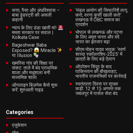
वर्तमान में तपस्या कर रहे संत इसी रेगिस्तान में ‘जीवित समाधि’ ले लेंगे,
जिसकी पूरी जिम्मेदारी राज्य प्रशासन की होगी।
सत्ता, पैसा और अंधविश्वास –
‘मंडल आयोग की सिफारिशें लागू
बाबा इंडस्ट्री की असली
करो, वरना कुर्सी खाली करो’:
जिस प्रकार पूर्व में ‘सेव अरावली’ आंदोलन ने राष्ट्रीय स्तर पर गूंज उठाई
कहानी
लखनऊ में OBC समाज का
थी, आज वैसी ही सुगबुगाहट भैराणा धाम से उठ रही है। भगवा रंग ओढ़ लेने
प्रदर्शन
न्याय के लिए डंडा खाती मां!
या सिर्फ बड़ी-बड़ी बातें करने से कोई सरकार ‘संतों की सरकार’ नहीं बन
भोपाल से लखनऊ और पटना
ममता सरकार पर सवाल |
के लिए अमृत भारत और वंदे
Kolkata Case
जाती। देखना यह है कि क्या जयपुर के वातानुकूलित कमरों में बैठी सरकार
भारत का इंतजार बढ़ा
की नींद संतों की इस जलती धूनी के ताप से खुलती है या फिर विकास की
Bageshwar Baba
सीएम मोहन यादव भावुक: ‘स्वर्ण
Exposed?
Miracle
अंधी दौड़ में एक और अनमोल धरोहर बलि चढ़ जाएगी।
शारदा स्कॉलरशिप-2025’ में
या Illusion
छात्रों के लिए बड़े ऐलान
खमरिया गांव की शिक्षा पर
ऑपरेशन सिंदूर के बाद
संकट: ताले में बंद प्राथमिक
RELATED TOPICS:
पाकिस्तान की बौखलाहट,
शाला और मधुशाला बनी
भारतीय राजनयिकों पर कार्रवाई
माध्यमिक शाला
UP NEXT
अर्थव्यवस्था चमकाने की जिद या अपनों की अर्थी? सालेपुर में शराब के
स्वतंत्रता दिवस पर सुरक्षा
ऑनलाइन बिज़नेस कैसे शुरू
कड़ी: 12 से 15 अगस्त तक
ठेकों के खिलाफ भड़का आक्रोश
करें: शुरुआती गाइड
जबलपुर में पार्सल सेवा बंद
DON'T MISS
रेगिस्तान की तपिश पर भारी पड़ा शादी का उत्साह: धूल के बवंडर और
पानी की किल्लत के बीच बज रही शहनाई
Categories
एजुकेशन
Batangarh Team
खेल