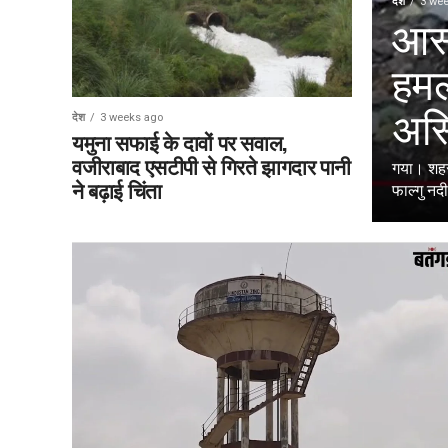
देश
3 we
आस्
हमल
अस्
देश
3 weeks ago
यमुना सफाई के दावों पर सवाल,
वजीराबाद एसटीपी से गिरते झागदार पानी
गया। शहर 
ने बढ़ाई चिंता
फाल्गु नदी