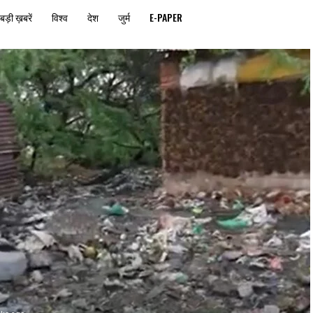
बड़ी ख़बरें
विश्व
देश
जुर्म
E-PAPER