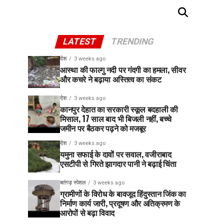
LATEST
TRENDING
देश
3 weeks ago
आस्था की फाल्गु नदी पर गंदगी का हमला, सीवर
और कचरे ने बढ़ाया अस्तित्व का संकट
देश
3 weeks ago
कानपुर देहात का सरकारी स्कूल बदहाली की
मिसाल, 17 साल बाद भी बिजली नहीं, बच्चे
जमीन पर बैठकर पढ़ने को मजबूर
देश
3 weeks ago
यमुना सफाई के दावों पर सवाल, वजीराबाद
एसटीपी से गिरते झागदार पानी ने बढ़ाई चिंता
बतंगड़ स्पेशल
3 weeks ago
ग्रामीणों के विरोध के बावजूद हिंदुस्तान जिंक का
निर्माण कार्य जारी, प्रदूषण और अतिक्रमण के
आरोपों से बढ़ा विवाद