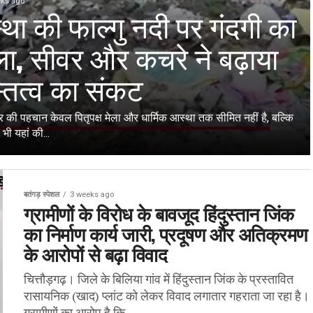
eks ago
था की फाल्गु नदी पर गंदगी का
ा, सीवर और कचरे ने बढ़ाया
तित्व का संकट
की पहचान केवल पितृपक्ष मेला और धार्मिक आस्था तक सीमित नहीं है, बल्कि
 भी यहां की...
बतंगड़ स्पेशल
3 weeks ago
ग्रामीणों के विरोध के बावजूद हिंदुस्तान जिंक
का निर्माण कार्य जारी, प्रदूषण और अतिक्रमण
के आरोपों से बढ़ा विवाद
चित्तौड़गढ़। जिले के बिलिया गांव में हिंदुस्तान जिंक के प्रस्तावित
रासायनिक (खाद) प्लांट को लेकर विवाद लगातार गहराता जा रहा है।
ग्रामीणों का आरोप है कि...