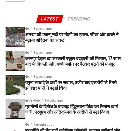
LATEST
TRENDING
देश
3 weeks ago
आस्था की फाल्गु नदी पर गंदगी का हमला, सीवर और कचरे ने
बढ़ाया अस्तित्व का संकट
देश
3 weeks ago
कानपुर देहात का सरकारी स्कूल बदहाली की मिसाल, 17 साल
बाद भी बिजली नहीं, बच्चे जमीन पर बैठकर पढ़ने को मजबूर
देश
3 weeks ago
यमुना सफाई के दावों पर सवाल, वजीराबाद एसटीपी से गिरते
झागदार पानी ने बढ़ाई चिंता
बतंगड़ स्पेशल
3 weeks ago
ग्रामीणों के विरोध के बावजूद हिंदुस्तान जिंक का निर्माण कार्य
जारी, प्रदूषण और अतिक्रमण के आरोपों से बढ़ा विवाद
देश
1 month ago
राजनीति की भेंट चढ़ी कांशीराम कॉलोनी, बदहाल नालियां और