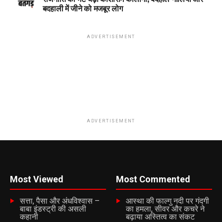
बदहाली में जीने को मजबूर लोग
ADVERTISEMENT
ADVERTISEMENT
Most Viewed
Most Commented
सत्ता, पैसा और अंधविश्वास –
आस्था की फाल्गु नदी पर गंदगी
बाबा इंडस्ट्री की असली
का हमला, सीवर और कचरे ने
कहानी
बढ़ाया अस्तित्व का संकट