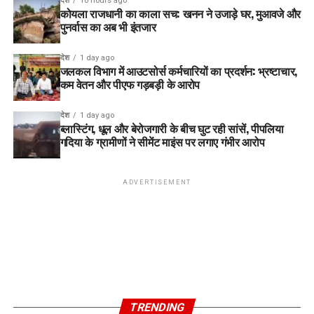
देश
10 hours ago
कोयला राजधानी का काला सच: खनन ने उजाड़े घर, मुआवजे और
डॉक्टर का पक्ष: केंद्र पर तैनात डॉक्टर उमेश कुमार का कहना है कि स्टाफ
पुनर्वास का अब भी इंतजार
की भारी कमी है। मार्च-अप्रैल जैसे महीनों में विशेष सरकारी कार्यक्रमों के
कारण डॉक्टर फील्ड में रहते हैं, जिससे अस्पताल में ताला लटका रहता है।
देश
1 day ago
जलकल विभाग में आउटसोर्स कर्मचारियों का प्रदर्शन: भ्रष्टाचार,
जर्जर रिकॉर्ड: अस्पताल के महत्वपूर्ण रजिस्टर और दस्तावेज जमीन पर धूल
कम वेतन और पीएफ गड़बड़ी के आरोप
फांक रहे हैं।
देश
1 day ago
ब्लास्टिंग, धूल और बेरोजगारी के बीच घुट रही सांसें, पीपलिया
गदिया के ग्रामीणों ने सीमेंट माइंस पर लगाए गंभीर आरोप
ADVERTISEMENT
भवन की हालत: कब गिर जाए, कोई ठिकाना नहीं
अस्पताल की बिल्डिंग किसी भी वक्त बड़े हादसे को दावत दे सकती है। छत
TRENDING