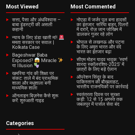
UP NEXT
रतनगढ़ के किसान बदहाल, 50 किमी दूर जाने की मजबूरी; कागजों में
Most Viewed
Most Commented
‘सिंचित क्षेत्र’ पर धरातल पर मंडी को लगा ताला
सत्ता, पैसा और अंधविश्वास –
नोएडा में जर्जर पुल बना हादसों
DON'T MISS
बाबा इंडस्ट्री की असली
का इंतजार: सरिया बाहर, पिलरों
मौत की दस्तक देता डंपिंग यार्ड, नौ गांवों के अस्तित्व पर संकट
कहानी
में दरारें, रोज़ जान जोखिम में
डालकर गुजर रहे लोग
न्याय के लिए डंडा खाती मां!
भोपाल से लखनऊ और पटना
ममता सरकार पर सवाल |
के लिए अमृत भारत और वंदे
Kolkata Case
Batangarh Team
भारत का इंतजार बढ़ा
Bageshwar Baba
सीएम मोहन यादव भावुक: ‘स्वर्ण
Exposed?
Miracle
शारदा स्कॉलरशिप-2025’ में
या Illusion
छात्रों के लिए बड़े ऐलान
खमरिया गांव की शिक्षा पर
ऑपरेशन सिंदूर के बाद
संकट: ताले में बंद प्राथमिक
पाकिस्तान की बौखलाहट,
शाला और मधुशाला बनी
भारतीय राजनयिकों पर कार्रवाई
माध्यमिक शाला
स्वतंत्रता दिवस पर सुरक्षा
ऑनलाइन बिज़नेस कैसे शुरू
कड़ी: 12 से 15 अगस्त तक
करें: शुरुआती गाइड
जबलपुर में पार्सल सेवा बंद
Categories