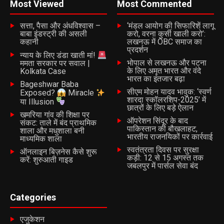
Most Viewed
Most Commented
सत्ता, पैसा और अंधविश्वास –
‘मंडल आयोग की सिफारिशें लागू
बाबा इंडस्ट्री की असली
करो, वरना कुर्सी खाली करो’:
कहानी
लखनऊ में OBC समाज का
प्रदर्शन
न्याय के लिए डंडा खाती मां!
भोपाल से लखनऊ और पटना
ममता सरकार पर सवाल |
के लिए अमृत भारत और वंदे
Kolkata Case
भारत का इंतजार बढ़ा
Bageshwar Baba
सीएम मोहन यादव भावुक: ‘स्वर्ण
Exposed?
Miracle
शारदा स्कॉलरशिप-2025’ में
या Illusion
छात्रों के लिए बड़े ऐलान
खमरिया गांव की शिक्षा पर
ऑपरेशन सिंदूर के बाद
संकट: ताले में बंद प्राथमिक
पाकिस्तान की बौखलाहट,
शाला और मधुशाला बनी
भारतीय राजनयिकों पर कार्रवाई
माध्यमिक शाला
स्वतंत्रता दिवस पर सुरक्षा
ऑनलाइन बिज़नेस कैसे शुरू
कड़ी: 12 से 15 अगस्त तक
करें: शुरुआती गाइड
जबलपुर में पार्सल सेवा बंद
Categories
एजुकेशन