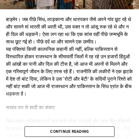
बाड़मेर। जब पीछे सिंध, लाड़काना और थारपकर जैसे अपने गांव छूट रहे थे
और सामने मां भारती की धरती थी, उस वक्त न तो आंसू रुक रहे थे और न
ही दिल की धड़कनें। ऐसा लग रहा था कि एक सांस वहीं पीछे जन्मभूमि के
साथ छूट गई हो। पीछे दर्द था और सामने एक उम्मीद।
यह पंक्तियां किसी काल्पनिक कहानी की नहीं, बल्कि पाकिस्तान से
विस्थापित होकर राजस्थान के सीमावर्ती जिलों में रह रहे उन हजारों हिंदुओं
की आंखों का पानी और दिल की टीस है, जो आज भी अपनों से मिलने और
एक गरिमापूर्ण जीवन के लिए तरस रहे हैं। राजनीति की लकीरों ने एक झटके
में देश तो बांट दिया, लेकिन वे उस ‘रोटी और बेटी’ के सदियों पुराने रिश्ते को
नहीं बांट सकी जो आज भी राजस्थान और पाकिस्तान के सिंध प्रांत के बीच
धड़कता है।
सरहद पार से शादी का संकट
सिंध प्रांत (पाकिस्तान) में रहने वाले सोढ़ा राजपूतों और अन्य हिंदू परिवारों
के सामने आज सबसे बड़ा संकट अपनी बहन-बेटियों के भविष्य का है। हिंदू
CONTINUE READING
धर्म की मान्यताओं के अनुसार, एक ही गोत्र में शादियां नहीं हो सकतीं। चूंकि