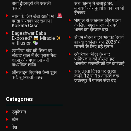
जमीनी हकीकत एक आईना है। जब तक सरहद की यह कड़वाहट कागजी
बाबा इंडस्ट्री की असली
सच: खनन ने उजाड़े घर,
आश्वासनों से निकलकर मानवीय संवेदनाओं के धरातल पर हल नहीं की
कहानी
मुआवजे और पुनर्वास का अब भी
इंतजार
जाएगी, तब तक थार की इस तपती रेत में अपनों से बिछड़ने और स्वाभिमान
न्याय के लिए डंडा खाती मां!
भोपाल से लखनऊ और पटना
ममता सरकार पर सवाल |
खोने का यह दर्द यूं ही दफन रहेगा।
के लिए अमृत भारत और वंदे
Kolkata Case
भारत का इंतजार बढ़ा
Bageshwar Baba
सीएम मोहन यादव भावुक: ‘स्वर्ण
RELATED TOPICS:
Exposed?
Miracle
#INDIAPAKISTAN #BORDER #SINDH #BARMER
शारदा स्कॉलरशिप-2025’ में
या Illusion
छात्रों के लिए बड़े ऐलान
खमरिया गांव की शिक्षा पर
UP NEXT
ऑपरेशन सिंदूर के बाद
संकट: ताले में बंद प्राथमिक
रेगिस्तान में बेड़ियों से जकड़ा बचपन, अंधविश्वास और अभाव के बीच
पाकिस्तान की बौखलाहट,
शाला और मधुशाला बनी
घुटती दिव्यांग बेटी की चीखें
भारतीय राजनयिकों पर कार्रवाई
माध्यमिक शाला
स्वतंत्रता दिवस पर सुरक्षा
ऑनलाइन बिज़नेस कैसे शुरू
DON'T MISS
कड़ी: 12 से 15 अगस्त तक
करें: शुरुआती गाइड
चुनावी वादे बनाम जमीनी हकीकत: शालीमार बाग में फूटा जनता का
जबलपुर में पार्सल सेवा बंद
आक्रोश
Categories
Batangarh Team
एजुकेशन
खेल
देश