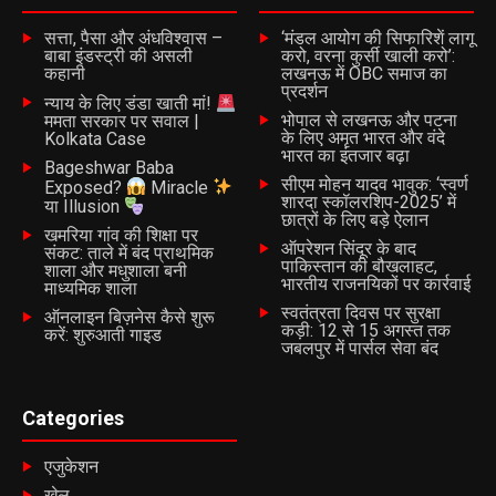
ध्यान दिया गया?
क्या गरीब परिवारों के पुनर्वास की जिम्मेदारी तय नहीं होनी चाहिए?
सत्ता, पैसा और अंधविश्वास –
‘मंडल आयोग की सिफारिशें लागू
बाबा इंडस्ट्री की असली
करो, वरना कुर्सी खाली करो’:
और आखिर जहां झुग्गी, वहीं मकान का वादा जमीन पर कब उतरेगा?
कहानी
लखनऊ में OBC समाज का
प्रदर्शन
न्याय के लिए डंडा खाती मां!
फिलहाल शिव बस्ती के लोग अपने टूटे घरों और अधूरी उम्मीदों के साथ
भोपाल से लखनऊ और पटना
ममता सरकार पर सवाल |
सरकार से सिर्फ एक मांग कर रहे हैं, हमें भी इंसान समझा जाए, और सिर
के लिए अमृत भारत और वंदे
Kolkata Case
भारत का इंतजार बढ़ा
छुपाने के लिए एक सुरक्षित जगह दी जाए।
Bageshwar Baba
सीएम मोहन यादव भावुक: ‘स्वर्ण
Exposed?
Miracle
शारदा स्कॉलरशिप-2025’ में
या Illusion
छात्रों के लिए बड़े ऐलान
RELATED TOPICS:
खमरिया गांव की शिक्षा पर
ऑपरेशन सिंदूर के बाद
संकट: ताले में बंद प्राथमिक
UP NEXT
पाकिस्तान की बौखलाहट,
शाला और मधुशाला बनी
खबर का असर
भारतीय राजनयिकों पर कार्रवाई
माध्यमिक शाला
स्वतंत्रता दिवस पर सुरक्षा
DON'T MISS
ऑनलाइन बिज़नेस कैसे शुरू
डंपिंग यार्ड से उठती बदबू और बीमारी के बीच घुट रही लाखों लोगों की
कड़ी: 12 से 15 अगस्त तक
करें: शुरुआती गाइड
जबलपुर में पार्सल सेवा बंद
जिंदगी
Categories
Batangarh Team
एजुकेशन
खेल