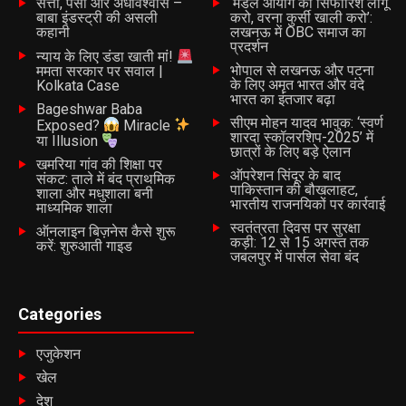
सत्ता, पैसा और अंधविश्वास –
‘मंडल आयोग की सिफारिशें लागू
बाबा इंडस्ट्री की असली
करो, वरना कुर्सी खाली करो’:
कहानी
लखनऊ में OBC समाज का
प्रदर्शन
न्याय के लिए डंडा खाती मां!
भोपाल से लखनऊ और पटना
ममता सरकार पर सवाल |
के लिए अमृत भारत और वंदे
Kolkata Case
भारत का इंतजार बढ़ा
Bageshwar Baba
सीएम मोहन यादव भावुक: ‘स्वर्ण
Exposed?
Miracle
शारदा स्कॉलरशिप-2025’ में
या Illusion
छात्रों के लिए बड़े ऐलान
खमरिया गांव की शिक्षा पर
ऑपरेशन सिंदूर के बाद
संकट: ताले में बंद प्राथमिक
पाकिस्तान की बौखलाहट,
शाला और मधुशाला बनी
भारतीय राजनयिकों पर कार्रवाई
माध्यमिक शाला
स्वतंत्रता दिवस पर सुरक्षा
ऑनलाइन बिज़नेस कैसे शुरू
कड़ी: 12 से 15 अगस्त तक
करें: शुरुआती गाइड
जबलपुर में पार्सल सेवा बंद
Categories
एजुकेशन
खेल
देश