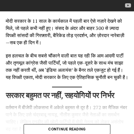
मोदी सरकार के 11 साल के कार्यकाल में पहली बार ऐसे नज़ारे देखने को
मिले, जो पहले कभी नहीं हुए। संसद के अंदर और बाहर 300 से ज़्यादा
विपक्षी सांसदों की गिरफ़्तारी, बैरिकेड तोड़ प्रदर्शन, और ज़ोरदार नारेबाज़ी
—सब एक ही दिन में।
इस हलचल के बीच सबसे चौंकाने वाली बात यह रही कि आम आदमी पार्टी
और तृणमूल कांग्रेस जैसी पार्टियाँ, जो पहले एक-दूसरे के साथ मंच साझा
तक नहीं करती थीं, अब ‘इंडिया अलायंस’ के बैनर तले एकजुट हो गई हैं।
यह विपक्षी एकता, मोदी सरकार के लिए एक ऐतिहासिक चुनौती बन चुकी है।
सरकार बहुमत पर नहीं, सहयोगियों पर निर्भर
वर्तमान में बीजेपी लोकसभा में अकेले बहुमत से दूर है। 272 का मैजिक नंबर
पाने के लिए उसे चंद्रबाबू नायडू, नीतीश कुमार जैसे नेताओं का समर्थन
चाहिए। लेकिन एनडीए की छोटी पार्टियों में मोदी नेतृत्व को लेकर असंतोष
बढ़ रहा है।
CONTINUE READING