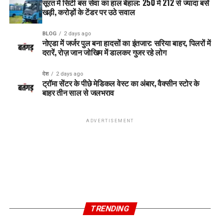
सूरत में सिटी बस सेवा का हाल बेहाल: 250 में 212 से ज्यादा बसें
तो यह आंदोलन और भी व्यापक रूप लेगा।
खड़ी, करोड़ों के टेंडर पर उठे सवाल
फिलहाल, छात्रों की मांग है कि जो भी आगामी परीक्षाएं हों, वे पूरी शुचिता
और पारदर्शिता के साथ कराई जाएं ताकि किसी भी मेधावी छात्र का मनोबल
BLOG
2 days ago
न टूटे। अब देखना यह है कि छात्र शक्ति के इस आक्रोश पर केंद्र सरकार
नोएडा में जर्जर पुल बना हादसों का इंतजार: सरिया बाहर, पिलरों में
दरारें, रोज़ जान जोखिम में डालकर गुजर रहे लोग
और एनटीए क्या ठोस कदम उठाते हैं।
देश
2 days ago
RELATED TOPICS:
ट्रॉमा सेंटर के पीछे मेडिकल वेस्ट का अंबार, वैक्सीन स्टोर के
बाहर तीन साल से जलभराव
UP NEXT
लखनऊ की ‘लाइफ लाइन’ गोमती नदी गंदगी से बेहाल, हनुमान धाम के
पीछे कचरे का अंबार
ADVERTISEMENT
DON'T MISS
विकास की राह में ढहते आशियाने: दालमंडी में बुलडोजर की गर्जना के
बीच सिसकती जिंदगियां
DEV Singh
TRENDING