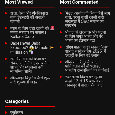
Most Viewed
Most Commented
सत्ता, पैसा और अंधविश्वास –
‘मंडल आयोग की सिफारिशें लागू
बाबा इंडस्ट्री की असली
करो, वरना कुर्सी खाली करो’:
कहानी
लखनऊ में OBC समाज का
प्रदर्शन
न्याय के लिए डंडा खाती मां!
भोपाल से लखनऊ और पटना
ममता सरकार पर सवाल |
के लिए अमृत भारत और वंदे
Kolkata Case
भारत का इंतजार बढ़ा
Bageshwar Baba
सीएम मोहन यादव भावुक: ‘स्वर्ण
Exposed?
Miracle
शारदा स्कॉलरशिप-2025’ में
या Illusion
छात्रों के लिए बड़े ऐलान
खमरिया गांव की शिक्षा पर
ऑपरेशन सिंदूर के बाद
संकट: ताले में बंद प्राथमिक
पाकिस्तान की बौखलाहट,
शाला और मधुशाला बनी
भारतीय राजनयिकों पर कार्रवाई
माध्यमिक शाला
स्वतंत्रता दिवस पर सुरक्षा
ऑनलाइन बिज़नेस कैसे शुरू
कड़ी: 12 से 15 अगस्त तक
करें: शुरुआती गाइड
जबलपुर में पार्सल सेवा बंद
Categories
एजुकेशन