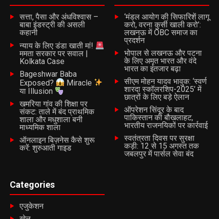
रेगिस्तान की तपिश पर भारी पड़ा शादी का उत्साह: धूल के बवंडर और
पानी की किल्लत के बीच बज रही शहनाई
सत्ता, पैसा और अंधविश्वास –
‘मंडल आयोग की सिफारिशें लागू
बाबा इंडस्ट्री की असली
करो, वरना कुर्सी खाली करो’:
DON'T MISS
कहानी
लखनऊ में OBC समाज का
‘जादुई कंटेनर’ या सरकारी लापरवाही? औद्योगिक क्षेत्र की फैक्ट्रियों
प्रदर्शन
के ठीक सामने खुला शराब का ठेका, काम ठप और महिलाएं असुरक्षित
न्याय के लिए डंडा खाती मां!
भोपाल से लखनऊ और पटना
ममता सरकार पर सवाल |
के लिए अमृत भारत और वंदे
Kolkata Case
भारत का इंतजार बढ़ा
Bageshwar Baba
Batangarh Team
सीएम मोहन यादव भावुक: ‘स्वर्ण
Exposed?
Miracle
शारदा स्कॉलरशिप-2025’ में
या Illusion
छात्रों के लिए बड़े ऐलान
खमरिया गांव की शिक्षा पर
ऑपरेशन सिंदूर के बाद
संकट: ताले में बंद प्राथमिक
पाकिस्तान की बौखलाहट,
शाला और मधुशाला बनी
भारतीय राजनयिकों पर कार्रवाई
माध्यमिक शाला
स्वतंत्रता दिवस पर सुरक्षा
ऑनलाइन बिज़नेस कैसे शुरू
कड़ी: 12 से 15 अगस्त तक
करें: शुरुआती गाइड
जबलपुर में पार्सल सेवा बंद
Categories
एजुकेशन
खेल