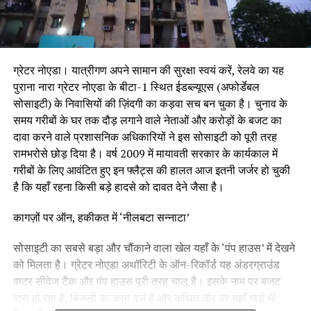
ग्रेटर नोएडा। यात्रीगण अपने सामान की सुरक्षा स्वयं करें, रेलवे का यह
पुराना नारा ग्रेटर नोएडा के बीटा-1 स्थित ईडब्ल्यूएस (अफोर्डेबल
सोसाइटी) के निवासियों की ज़िंदगी का कड़वा सच बन चुका है। चुनाव के
समय गरीबों के घर तक दौड़ लगाने वाले नेताओं और करोड़ों के बजट का
दावा करने वाले प्रशासनिक अधिकारियों ने इस सोसाइटी को पूरी तरह
रामभरोसे छोड़ दिया है। वर्ष 2009 में मायावती सरकार के कार्यकाल में
गरीबों के लिए आवंटित हुए इन फ्लैट्स की हालत आज इतनी जर्जर हो चुकी
है कि यहाँ रहना किसी बड़े हादसे को दावत देने जैसा है।
कागज़ों पर ऑन, हकीकत में ‘नीलबटा सन्नाटा’
सोसाइटी का सबसे बड़ा और चौंकाने वाला खेल यहाँ के ‘पंप हाउस’ में देखने
को मिलता है। ग्रेटर नोएडा अथॉरिटी के ऑन-रिकॉर्ड यह अंडरग्राउंड
वाटर सीवेज टैंक और पंप हाउस पूरी तरह चालू है। इसके नाम पर बजट
पास हो रहा है, बिजली का काम दर्ज है और कथित तौर पर यहाँ गार्ड भी